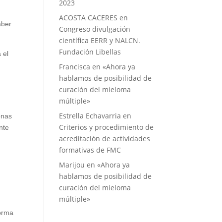
2023
ACOSTA CACERES
en
aber
Congreso divulgación
científica EERR y NALCN.
Fundación Libellas
 el
Francisca
en
«Ahora ya
hablamos de posibilidad de
curación del mieloma
múltiple»
Estrella Echavarria
en
onas
Criterios y procedimiento de
nte
acreditación de actividades
formativas de FMC
Marijou
en
«Ahora ya
hablamos de posibilidad de
curación del mieloma
múltiple»
forma