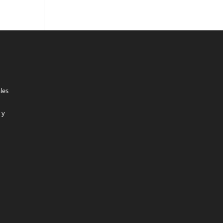
les
 y