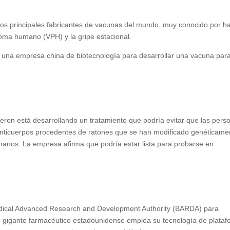
 los principales fabricantes de vacunas del mundo, muy conocido por h
iloma humano (VPH) y la gripe estacional.
 una empresa china de biotecnología para desarrollar una vacuna para
on está desarrollando un tratamiento que podría evitar que las pers
za anticuerpos procedentes de ratones que se han modificado genéticame
manos. La empresa afirma que podría estar lista para probarse en
dical Advanced Research and Development Authority (BARDA) para
te gigante farmacéutico estadounidense emplea su tecnología de plata