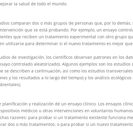
ejorar la salud de todo el mundo.
studios comparan dos o más grupos de personas que, por lo demás,
a intervención que se está probando. Por ejemplo, un ensayo contro
ientes que reciben un tratamiento experimental con otro grupo q
n utilizarse para determinar si el nuevo tratamiento es mejor que
udios de investigación, los científicos observan patrones en los dat
nsayo controlado aleatorizado). Algunos ejemplos son los estudios 
que se describen a continuación, así como los estudios transversale
nes y los resultados a lo largo del tiempo) y los análisis ecológicos
bientales).
e planificación y realización de un ensayo clínico. Los ensayos clíni
spositivos médicos u otras intervenciones en voluntarios humanos
chas razones: para probar si un tratamiento existente funciona me
arar dos o más tratamientos; o para probar si un nuevo tratamient