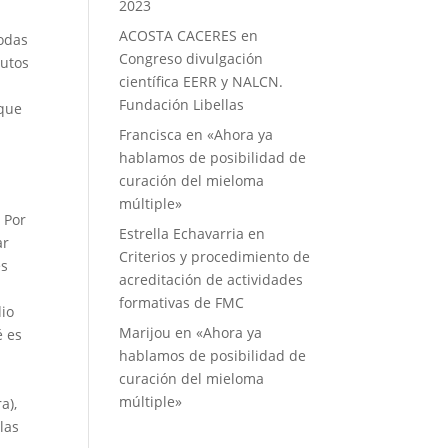
2023
ACOSTA CACERES
en
todas
Congreso divulgación
tutos
científica EERR y NALCN.
Fundación Libellas
 que
Francisca
en
«Ahora ya
hablamos de posibilidad de
curación del mieloma
múltiple»
 Por
Estrella Echavarria
en
ar
Criterios y procedimiento de
es
acreditación de actividades
formativas de FMC
dio
Marijou
en
«Ahora ya
é es
hablamos de posibilidad de
curación del mieloma
múltiple»
a),
las