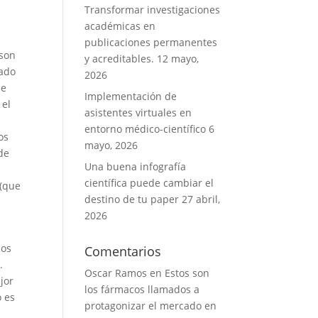
Transformar investigaciones
académicas en
publicaciones permanentes
 son
y acreditables.
12 mayo,
lado
2026
ue
Implementación de
 el
asistentes virtuales en
entorno médico-científico
6
os
mayo, 2026
de
Una buena infografía
s
científica puede cambiar el
 (que
destino de tu paper
27 abril,
2026
cos
Comentarios
.
Oscar Ramos
en
Estos son
jor
los fármacos llamados a
o es
protagonizar el mercado en