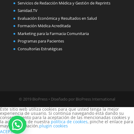
Servicios de Redacción Médica y Gestión de Reprints
Sanidad.TV
Evaluación Económica y Resultados en Salud
Formación Médica Acreditada
Marketing para la Farmacia Comunitaria
Programas para Pacientes
Consultorías Estratégicas
© 2019 BioPress • Diseñado por BioPress International
Este sitio web utiliza cookies para que usted tenga la mejor
experiencia de usuario. Si continúa navegando está dando su
consentimiento para la aceptación de las mencionadas cookies y
la aceptación de nuestra
política de cookies
, pinche el enlace para
mayor información.
plugin cookies
ACEPTAR