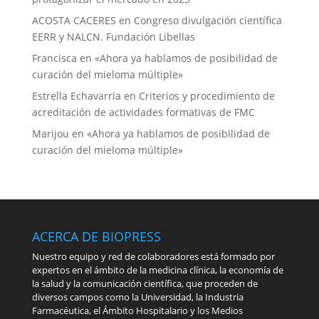
ACOSTA CACERES
en
Congreso divulgación científica
EERR y NALCN. Fundación Libellas
Francisca
en
«Ahora ya hablamos de posibilidad de
curación del mieloma múltiple»
Estrella Echavarria
en
Criterios y procedimiento de
acreditación de actividades formativas de FMC
Marijou
en
«Ahora ya hablamos de posibilidad de
curación del mieloma múltiple»
ACERCA DE BIOPRESS
Nuestro equipo y red de colaboradores está formado por
expertos en el ámbito de la medicina clínica, la economía de
la salud y la comunicación científica, que proceden de
diversos campos como la Universidad, la Industria
Farmacéutica, el Ámbito Hospitalario y los Medios