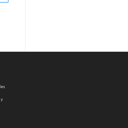
les
 y