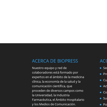
ACERCA DE BIOPRESS
AC
Nuestro equipo y red de
Se
colaboradores está formado por
Pr
expertos en el ámbito de la medicina
Cu
clínica, la economía de la salud y la
comunicación científica, que
Ac
proceden de diversos campos como
Co
la Universidad, la Industria
Su
Farmacéutica, el Ámbito Hospitalario
y los Medios de Comunicación.
Po