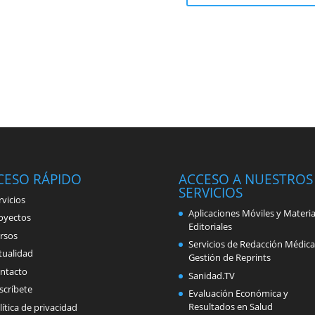
CESO RÁPIDO
ACCESO A NUESTROS
SERVICIOS
rvicios
Aplicaciones Móviles y Materia
oyectos
Editoriales
rsos
Servicios de Redacción Médica
tualidad
Gestión de Reprints
ntacto
Sanidad.TV
scríbete
Evaluación Económica y
Resultados en Salud
lítica de privacidad