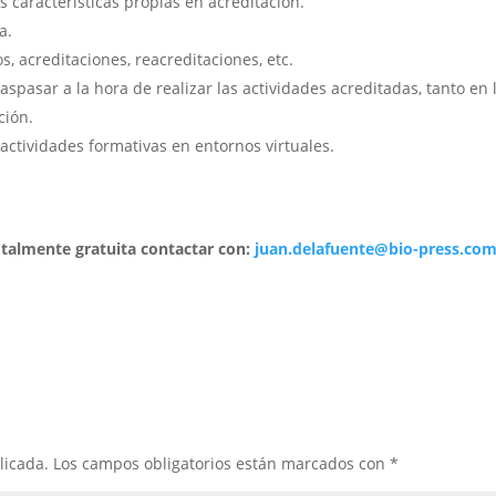
s características propias en acreditación.
a.
s, acreditaciones, reacreditaciones, etc.
spasar a la hora de realizar las actividades acreditadas, tanto en 
ción.
actividades formativas en entornos virtuales.
otalmente gratuita contactar con:
juan.delafuente@bio-press.co
licada.
Los campos obligatorios están marcados con
*