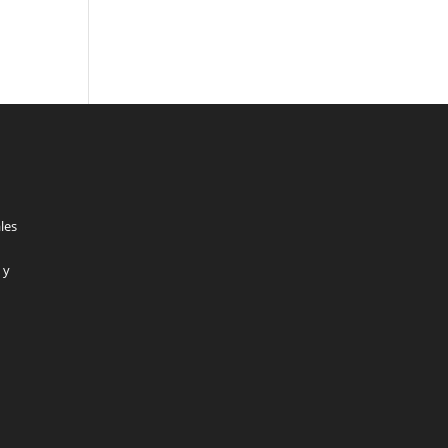
les
 y