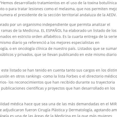
. “Hemos desarrollado tratamientos en el uso de la toxina botulínica
iento o para tratar lesiones como el melasma, que nos permiten mej
mera el presidente de la sección territorial andaluza de la AEDV.
borado por un organismo independiente que permita analizar el
as ramas de la Medicina. EL ESPAÑOL ha elaborado un listado de los
dos en estricto orden alfabético. Es la cuarta entrega de la serie
ismo diario ya referenció a los mejores especialistas en
ogía, o en oncología clínica de nuestro país. Listados que se suma
públicos y privados, que se llevan publicando en este mismo diario
 este listado se han tenido en cuenta tanto sus cargos en los disti
usión en otros rankings -como la lista Forbes o el directorio médic
rios- los reconocimientos que han recibido durante su trayectoria
s publicaciones científicas y proyectos que han desarrollado en los
cialidad médica hace que sea una de las más demandadas en el MIR
se adjudicaron fueron Cirugía Plástica y Dermatología, agotando a
logía es una de las áreas de la Medicina en la que más mujeres