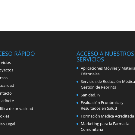
CESO RÁPIDO
ACCESO A NUESTROS
SERVICIOS
rvicios
Aplicaciones Móviles y Materia
oyectos
Editoriales
rsos
Servicios de Redacción Médica
tualidad
Gestión de Reprints
ntacto
Sanidad.TV
scríbete
Evaluación Económica y
Resultados en Salud
lítica de privacidad
Formación Médica Acreditada
okies
Marketing para la Farmacia
iso Legal
Comunitaria