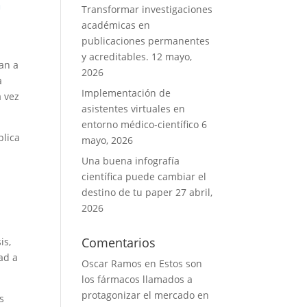
a
Transformar investigaciones
académicas en
publicaciones permanentes
y acreditables.
12 mayo,
an a
2026
a
Implementación de
a vez
asistentes virtuales en
entorno médico-científico
6
plica
mayo, 2026
Una buena infografía
científica puede cambiar el
destino de tu paper
27 abril,
2026
Comentarios
is,
dad a
Oscar Ramos
en
Estos son
los fármacos llamados a
protagonizar el mercado en
s