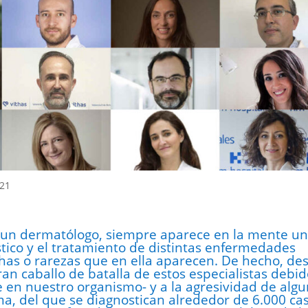
21
e un dermatólogo, siempre aparece en la mente u
tico y el tratamiento de distintas enfermedades
chas o rarezas que en ella aparecen. De hecho, de
gran caballo de batalla de estos especialistas debid
e en nuestro organismo- y a la agresividad de alg
a, del que se diagnostican alrededor de 6.000 ca