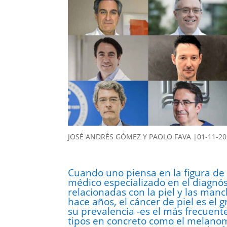
JOSÉ ANDRÉS GÓMEZ Y PAOLO FAVA |01-11-20
Cuando uno piensa en la figura d
médico especializado en el diagnós
relacionadas con la piel y las man
hace años, el cáncer de piel es el 
su prevalencia -es el más frecuent
tipos en concreto como el melanom