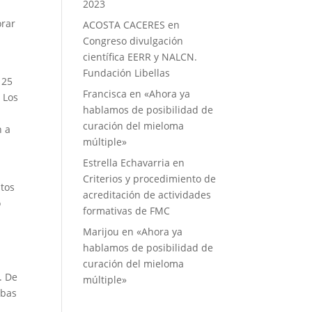
2023
orar
ACOSTA CACERES
en
Congreso divulgación
científica EERR y NALCN.
Fundación Libellas
 25
Francisca
en
«Ahora ya
 Los
hablamos de posibilidad de
curación del mieloma
n a
múltiple»
Estrella Echavarria
en
Criterios y procedimiento de
ntos
acreditación de actividades
o
formativas de FMC
Marijou
en
«Ahora ya
hablamos de posibilidad de
curación del mieloma
. De
múltiple»
mbas