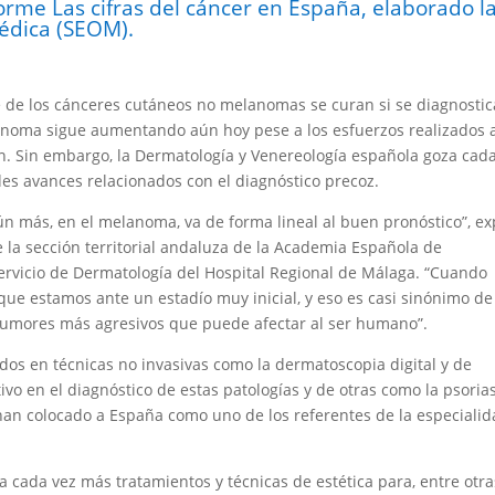
forme Las cifras del cáncer en España, elaborado l
édica (SEOM).
e de los cánceres cutáneos no melanomas se curan si se diagnostic
anoma sigue aumentando aún hoy pese a los esfuerzos realizados 
n. Sin embargo, la Dermatología y Venereología española goza cad
es avances relacionados con el diagnóstico precoz.
aún más, en el melanoma, va de forma lineal al buen pronóstico”, ex
la sección territorial andaluza de la Academia Española de
servicio de Dermatología del Hospital Regional de Málaga. “Cuando
ue estamos ante un estadío muy inicial, y eso es casi sinónimo de
tumores más agresivos que puede afectar al ser humano”.
dos en técnicas no invasivas como la dermatoscopia digital y de
vo en el diagnóstico de estas patologías y de otras como la psorias
, y han colocado a España como uno de los referentes de la especiali
cada vez más tratamientos y técnicas de estética para, entre otra