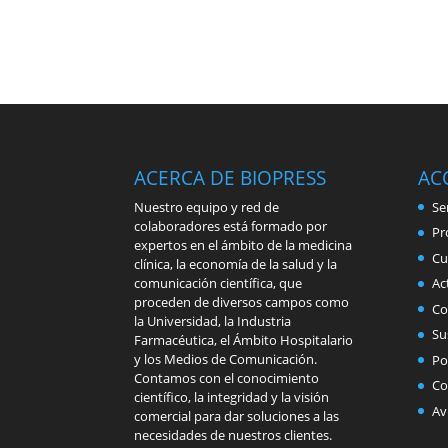
ACERCA DE BIOPRESS
AC
Nuestro equipo y red de
Se
colaboradores está formado por
Pr
expertos en el ámbito de la medicina
Cu
clínica, la economía de la salud y la
comunicación científica, que
Ac
proceden de diversos campos como
Co
la Universidad, la Industria
Su
Farmacéutica, el Ámbito Hospitalario
y los Medios de Comunicación.
Po
Contamos con el conocimiento
Co
científico, la integridad y la visión
Av
comercial para dar soluciones a las
necesidades de nuestros clientes.