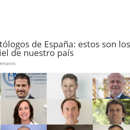
Inicio
BioPress
Servicios
Curso
ólogos de España: estos son lo
iel de nuestro país
entarios